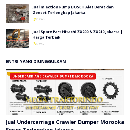
Jual Injection Pump BOSCH Alat Berat dan
Genset Terlengkap Jakarta.
07:45
Jual Spare Part Hitachi ZX200 & ZX210 Jakarta |
Harga Terbaik
07:47
ENTRI YANG DIUNGGULKAN
UNDERCARRIAGE CRAWLER DUMPER MOROOKA
Jual Undercarriage Crawler Dumper Morooka
Series Terlengkap Jakarta