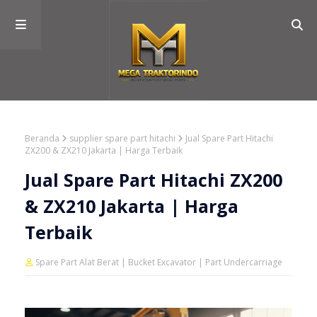
Beranda
supplier spare part hitachi
Jual Spare Part Hitachi
ZX200 & ZX210 Jakarta | Harga Terbaik
Jual Spare Part Hitachi ZX200
& ZX210 Jakarta | Harga
Terbaik
Spare Part Alat Berat | Bucket Excavator | Part Undercarriage