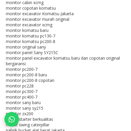
monitor cabin xcmg
monitor copotan komatsu
monitor excavator Komatsu Jakarta
monitor excavator murah original
monitor excavator xcmg
monitor komatsu baru
monitor komatsu pc130-7
monitor komatsu pc200-8
monitor original sany
monitor panel Sany SY215C
monitor panel excavator komatsu baru dan copotan original
bergaransi
monitor pc200-7
monitor pc200-8 baru
monitor pc200-8 copotan
monitor pc228
monitor pc300-7
monitor pc400-7
monitor sany baru
monitor sany sy215
monitor zx200
motor starter berkualitas
motor swing caterpillar
pabrik bucket alat berat Jakarta