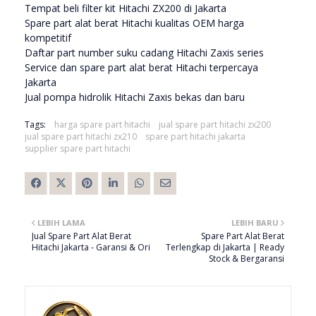
Tempat beli filter kit Hitachi ZX200 di Jakarta
Spare part alat berat Hitachi kualitas OEM harga
kompetitif
Daftar part number suku cadang Hitachi Zaxis series
Service dan spare part alat berat Hitachi terpercaya
Jakarta
Jual pompa hidrolik Hitachi Zaxis bekas dan baru
Tags:
harga spare part hitachi
jual spare part hitachi zx200
jual spare part hitachi zx210
spare part hitachi jakarta
supplier spare part hitachi
LEBIH LAMA
LEBIH BARU
Jual Spare Part Alat Berat
Spare Part Alat Berat
Hitachi Jakarta - Garansi & Ori
Terlengkap di Jakarta | Ready
Stock & Bergaransi