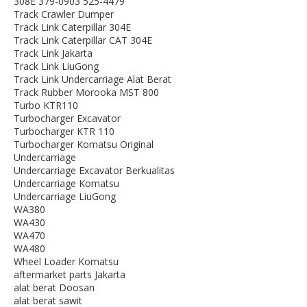
308E 379-0903 525-4479
Track Crawler Dumper
Track Link Caterpillar 304E
Track Link Caterpillar CAT 304E
Track Link Jakarta
Track Link LiuGong
Track Link Undercarriage Alat Berat
Track Rubber Morooka MST 800
Turbo KTR110
Turbocharger Excavator
Turbocharger KTR 110
Turbocharger Komatsu Original
Undercarriage
Undercarriage Excavator Berkualitas
Undercarriage Komatsu
Undercarriage LiuGong
WA380
WA430
WA470
WA480
Wheel Loader Komatsu
aftermarket parts Jakarta
alat berat Doosan
alat berat sawit