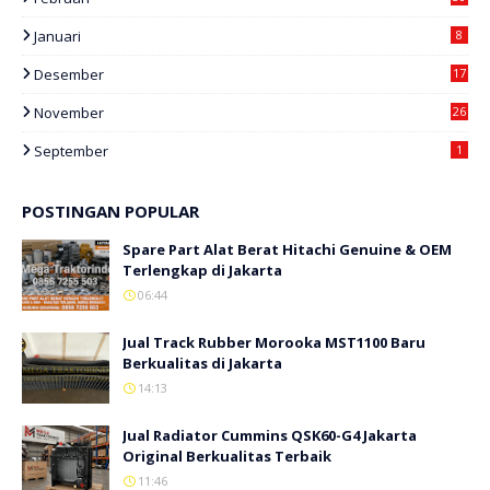
Januari
8
Desember
17
November
26
September
1
POSTINGAN POPULAR
Spare Part Alat Berat Hitachi Genuine & OEM
Terlengkap di Jakarta
06:44
Jual Track Rubber Morooka MST1100 Baru
Berkualitas di Jakarta
14:13
Jual Radiator Cummins QSK60-G4 Jakarta
Original Berkualitas Terbaik
11:46