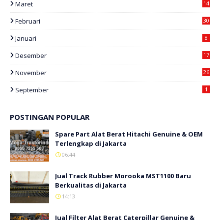
Maret
14
Februari
30
Januari
8
Desember
17
November
26
September
1
POSTINGAN POPULAR
Spare Part Alat Berat Hitachi Genuine & OEM
Terlengkap di Jakarta
06:44
Jual Track Rubber Morooka MST1100 Baru
Berkualitas di Jakarta
14:13
Jual Filter Alat Berat Caterpillar Genuine &