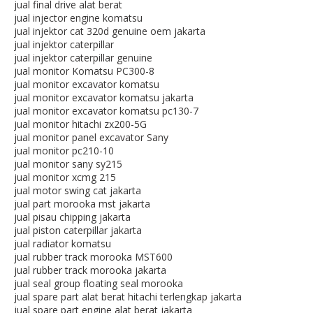
jual final drive alat berat
jual injector engine komatsu
jual injektor cat 320d genuine oem jakarta
jual injektor caterpillar
jual injektor caterpillar genuine
jual monitor Komatsu PC300-8
jual monitor excavator komatsu
jual monitor excavator komatsu jakarta
jual monitor excavator komatsu pc130-7
jual monitor hitachi zx200-5G
jual monitor panel excavator Sany
jual monitor pc210-10
jual monitor sany sy215
jual monitor xcmg 215
jual motor swing cat jakarta
jual part morooka mst jakarta
jual pisau chipping jakarta
jual piston caterpillar jakarta
jual radiator komatsu
jual rubber track morooka MST600
jual rubber track morooka jakarta
jual seal group floating seal morooka
jual spare part alat berat hitachi terlengkap jakarta
jual spare part engine alat berat jakarta