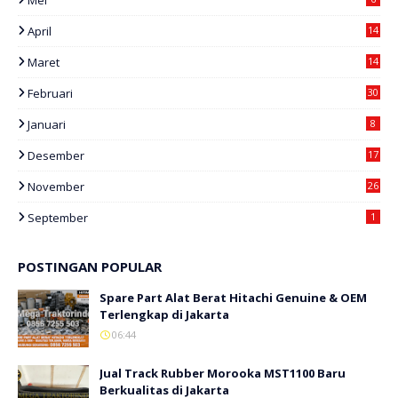
Mei
April
14
Maret
14
Februari
30
Januari
8
Desember
17
November
26
September
1
POSTINGAN POPULAR
Spare Part Alat Berat Hitachi Genuine & OEM
Terlengkap di Jakarta
06:44
Jual Track Rubber Morooka MST1100 Baru
Berkualitas di Jakarta