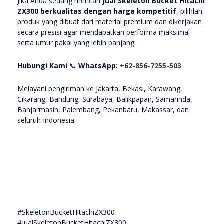
Jika Anda sedang mencari
Jual Skeleton Bucket Hitachi
ZX300 berkualitas dengan harga kompetitif
, pilihlah
produk yang dibuat dari material premium dan dikerjakan
secara presisi agar mendapatkan performa maksimal
serta umur pakai yang lebih panjang.
Hubungi Kami
📞
WhatsApp:
+62-856-7255-503
Melayani pengiriman ke Jakarta, Bekasi, Karawang,
Cikarang, Bandung, Surabaya, Balikpapan, Samarinda,
Banjarmasin, Palembang, Pekanbaru, Makassar, dan
seluruh Indonesia.
#SkeletonBucketHitachiZX300
#JualSkeletonBucketHitachiZX300