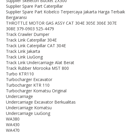
Supplier Skeleton Bucket ZX300
Supplier Spare Part Caterpillar
Supplier Spare Part Kobelco Terpercaya Jakarta Harga Terbaik
Bergaransi
THROTTLE MOTOR GAS ASSY CAT 304E 305E 306E 307E
308E 379-0903 525-4479
Track Crawler Dumper
Track Link Caterpillar 304E
Track Link Caterpillar CAT 304E
Track Link Jakarta
Track Link LiuGong
Track Link Undercarriage Alat Berat
Track Rubber Morooka MST 800
Turbo KTR110
Turbocharger Excavator
Turbocharger KTR 110
Turbocharger Komatsu Original
Undercarriage
Undercarriage Excavator Berkualitas
Undercarriage Komatsu
Undercarriage LiuGong
WA380
WA430
WA470