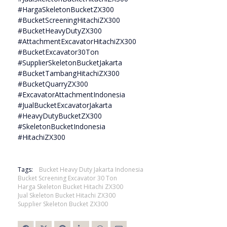
#HargaSkeletonBucketZX300
#BucketScreeningHitachiZX300
#BucketHeavyDutyZX300
#AttachmentExcavatorHitachiZX300
#BucketExcavator30Ton
#SupplierSkeletonBucketJakarta
#BucketTambangHitachiZX300
#BucketQuarryZX300
#ExcavatorAttachmentIndonesia
#JualBucketExcavatorJakarta
#HeavyDutyBucketZX300
#SkeletonBucketIndonesia
#HitachiZX300
Tags:
Bucket Heavy Duty Jakarta Indonesia
Bucket Screening Excavator 30 Ton
Harga Skeleton Bucket Hitachi ZX300
Jual Skeleton Bucket Hitachi ZX300
Supplier Skeleton Bucket ZX300