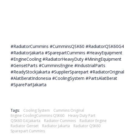
#RadiatorCummins #CumminsQSK60 #RadiatorQSK60G4
#RadiatorJakarta #SparepartCummins #HeavyEquipment
#EngineCooling #RadiatorHeavyDuty #MiningEquipment
#GensetParts #CumminsEngine #IndustrialParts
#ReadyStockJakarta #SupplierSparepart #RadiatorOriginal
#AlatBeratIndonesia #CoolingSystem #PartsAlatBerat
#SparePartJakarta
Tags:
Cooling System
Cummins Original
Engine CoolingCummins QSK60
Heavy Duty Part
QSK60 G4 Jakarta
Radiator Cummins
Radiator Engine
Radiator Genset
Radiator Jakarta
Radiator QSK60
Sparepart Cummins