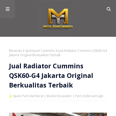
Beranda
Sparepart Cummins
Jual Radiator Cummins QSK60-G4
Jakarta Original Berkualitas Terbaik
Jual Radiator Cummins
QSK60-G4 Jakarta Original
Berkualitas Terbaik
Spare Part Alat Berat | Bucket Excavator | Part Undercarriage