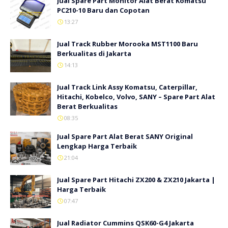
Jual Spare Part Monitor Alat Berat Komatsu
PC210-10 Baru dan Copotan
13:27
Jual Track Rubber Morooka MST1100 Baru
Berkualitas di Jakarta
14:13
Jual Track Link Assy Komatsu, Caterpillar,
Hitachi, Kobelco, Volvo, SANY – Spare Part Alat
Berat Berkualitas
08:35
Jual Spare Part Alat Berat SANY Original
Lengkap Harga Terbaik
21:04
Jual Spare Part Hitachi ZX200 & ZX210 Jakarta |
Harga Terbaik
07:47
Jual Radiator Cummins QSK60-G4 Jakarta