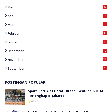
Mei
6
April
14
Maret
14
Februari
30
Januari
8
Desember
17
November
26
September
1
POSTINGAN POPULAR
Spare Part Alat Berat Hitachi Genuine & OEM
Terlengkap di Jakarta
06:44