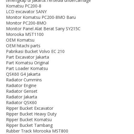
terlengkap di Jakarta.Tersedia undercarriage
Komatsu PC200-8
LCD excavator SANY
Monitor Komatsu PC200-8MO Baru
Monitor PC200-8MO
Monitor Panel Alat Berat Sany SY215C
Morooka MST1100
OEM Komatsu
OEM hitachi parts
Pabrikasi Bucket Volvo EC 210
Part Excavator Jakarta
Part Komatsu Original
Part Loader Komatsu
QSK60 G4 Jakarta
Radiator Cummins
Radiator Engine
Radiator Genset
Radiator Jakarta
Radiator QSK60
Ripper Bucket Excavator
Ripper Bucket Heavy Duty
Ripper Bucket Komatsu
Ripper Bucket Tambang
Rubber Track Morooka MST800