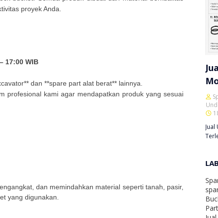
tivitas proyek Anda.
 – 17:00 WIB
Ju
Mo
vator** dan **spare part alat berat** lainnya.
m profesional kami agar mendapatkan produk yang sesuai
S
Und
1
Jual
Terl
LA
Spa
engangkat, dan memindahkan material seperti tanah, pasir,
spar
ket yang digunakan.
Buc
Par
Jual