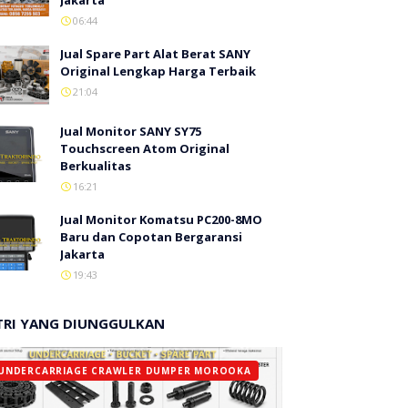
Jakarta
06:44
Jual Spare Part Alat Berat SANY
Original Lengkap Harga Terbaik
21:04
Jual Monitor SANY SY75
Touchscreen Atom Original
Berkualitas
16:21
Jual Monitor Komatsu PC200-8MO
Baru dan Copotan Bergaransi
Jakarta
19:43
TRI YANG DIUNGGULKAN
UNDERCARRIAGE CRAWLER DUMPER MOROOKA