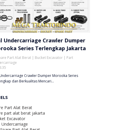
al Undercarriage Crawler Dumper
rooka Series Terlengkap Jakarta
pare Part Alat Berat | Bucket Excavator | Part
ercarriage
8:35
 Undercarriage Crawler Dumper Morooka Series
engkap dan Berkualitas Mencari…
BELS
re Part Alat Berat
e part alat berat jakarta
ket Excavator
t Undercarriage
 Spare Part Alat Berat