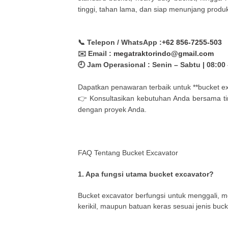
tinggi, tahan lama, dan siap menunjang produk
📞 Telepon / WhatsApp :
+62 856-7255-503
✉️ Email :
megatraktorindo@gmail.com
🕘 Jam Operasional : Senin – Sabtu | 08:00
Dapatkan penawaran terbaik untuk **bucket exca
👉 Konsultasikan kebutuhan Anda bersama ti
dengan proyek Anda.
FAQ Tentang Bucket Excavator
1. Apa fungsi utama bucket excavator?
Bucket excavator berfungsi untuk menggali, m
kerikil, maupun batuan keras sesuai jenis buc
---