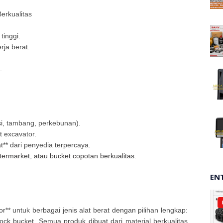
erkualitas
tinggi.
ja berat.
.
si, tambang, perkebunan).
t excavator.
t
** dari penyedia terpercaya.
ftermarket, atau bucket copotan berkualitas
.
EN
** untuk berbagai jenis alat berat dengan pilihan lengkap:
ock bucket. Semua produk dibuat dari material berkualitas