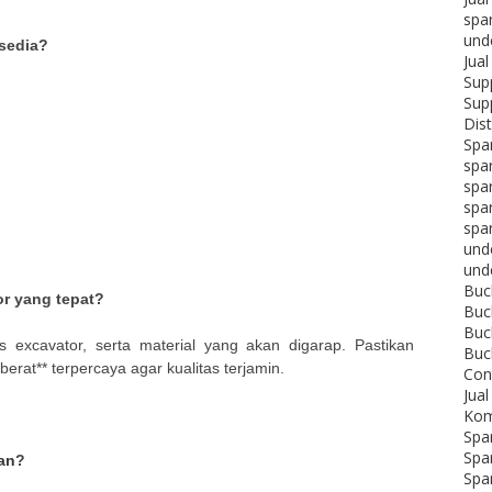
spa
und
rsedia?
Jua
Supp
Supp
Dist
Spar
spar
spar
spa
spa
unde
und
Buc
or yang tepat?
Buc
Buck
s excavator, serta material yang akan digarap. Pastikan
Buc
berat** terpercaya agar kualitas terjamin.
Con
Jua
Kom
Spar
Spar
an
?
Spar