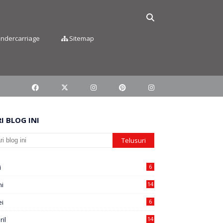
Undercarriage
Sitemap
I BLOG INI
i
6
ni
14
i
6
ril
14