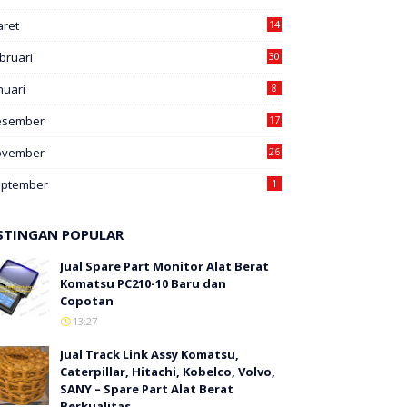
ret
14
bruari
30
nuari
8
esember
17
ovember
26
eptember
1
STINGAN POPULAR
Jual Spare Part Monitor Alat Berat
Komatsu PC210-10 Baru dan
Copotan
13:27
Jual Track Link Assy Komatsu,
Caterpillar, Hitachi, Kobelco, Volvo,
SANY – Spare Part Alat Berat
Berkualitas