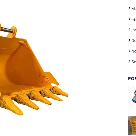
Ma
Fe
Ja
D
N
S
PO