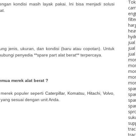
Tok
engan kondisi masih layak pakai. Ini bisa menjadi solusi
carr
at.
eng
filt
harg
hea
hydr
jual
jual
tung jenis, ukuran, dan kondisi (baru atau copotan). Untuk
jual
bungi penyedia **spare part alat berat** terpercaya.
mon
mon
mon
mon
emua merek alat berat ?
mon
spa
i merek populer seperti
Caterpillar, Komatsu, Hitachi, Volvo,
spa
n yang sesuai dengan unit Anda.
spar
spar
spr
suk
supp
trac
trac