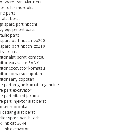
o Spare Part Alat Berat
ier roller morooka
ine parts
er alat berat
a spare part hitachi
vy equipment parts
aulic parts
 spare part hitachi zx200
 spare part hitachi zx210
 track link
itor alat berat komatsu
itor excavator SANY
itor excavator komatsu
itor komatsu copotan
itor sany copotan
re part engine komatsu genuine
re part excavator
e part hitachi jakarta
e part injektor alat berat
ocket morooka
u cadang alat berat
lier spare part hitachi
k link cat 304e
k link excavator