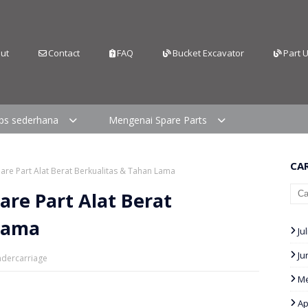
ut
Contact
FAQ
Bucket Excavator
Part 
ips sederhana
Mengenai Spare Parts
CAR
are Part Alat Berat Berkualitas & Tahan Lama
are Part Alat Berat
Lama
Jul
Ju
Undercarriage
Me
Ap