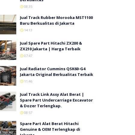
08:35
Jual Track Rubber Morooka MST1100
Baru Berkualitas di Jakarta
14:13
Jual Spare Part Hitachi ZX200 &
ZX210 Jakarta | Harga Terbaik
07:47
Jual Radiator Cummins QSK60-G4
Jakarta Original Berkualitas Terbaik
11:46
Jual Track Link Assy Alat Berat |
Spare Part Undercarriage Excavator
& Dozer Terlengkap.
08:57
Spare Part Alat Berat Hitachi
Genuine & OEM Terlengkap di